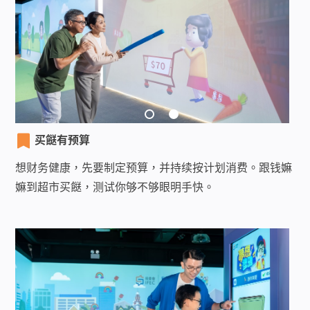
买餸有预算
想财务健康，先要制定预算，并持续按计划消费。跟钱嫲
嫲到超市买餸，测试你够不够眼明手快。