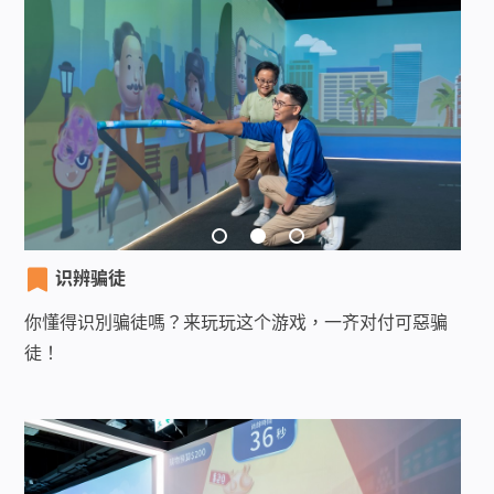
识辨骗徒
你懂得识別骗徒嗎？来玩玩这个游戏，一齐对付可惡骗
徒！