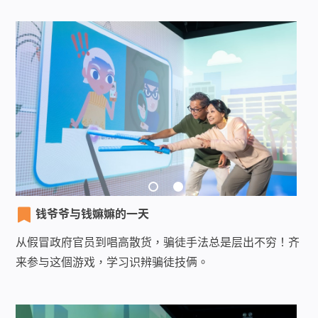
钱爷爷与钱嫲嫲的一天
从假冒政府官员到唱高散货，骗徒手法总是层出不穷！齐
来参与这個游戏，学习识辨骗徒技俩。