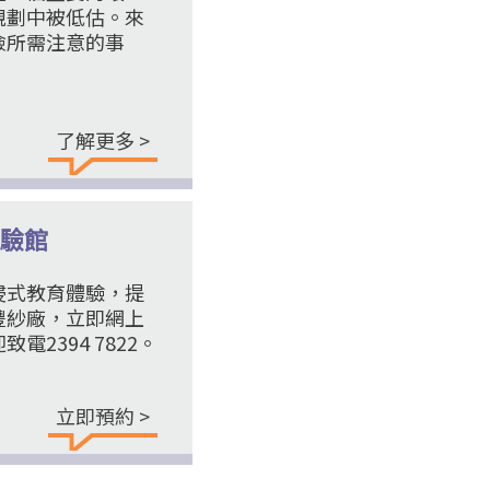
規劃中被低估。來
險所需注意的事
了解更多 >
驗館
浸式教育體驗，提
豐紗廠，立即網上
2394 7822。
立即預約 >