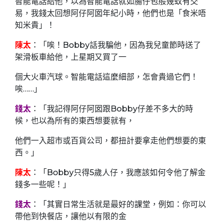
智能電話給他，以為智能電話就如腸仔包般幾蚊有交
易，我錢太回想阿仔阿囡年紀小時，他們也是「食米唔
知米貴」！
陳太
：「唉！Bobby話我騙他，因為我兒童節時送了
架滑板車給他，上星期又買了一
個大火車汽球。智能電話這麼細部，怎會貴過它們！
唉……」
錢太
：「我記得阿仔阿囡跟Bobby仔差不多大的時
候，也以為所有的東西想要就有，
他們一入超市或百貨公司，都扭計要拿走他們想要的東
西。」
陳太
：「Bobby只得5歲人仔，我應該如何令他了解金
錢多一些呢！」
錢太
：「其實日常生活就是最好的課堂，例如：你可以
帶他到快餐店，讓他以有限的金