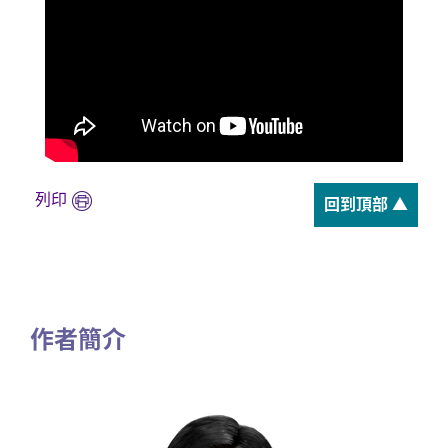
列印
回到頂部 ▲
作者簡介