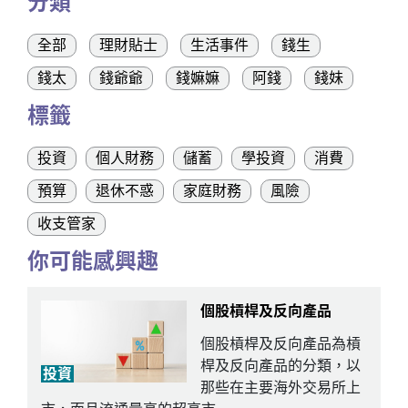
分類
全部
理財貼士
生活事件
錢生
錢太
錢爺爺
錢嫲嫲
阿錢
錢妹
標籤
投資
個人財務
儲蓄
學投資
消費
預算
退休不惑
家庭財務
風險
收支管家
你可能感興趣
個股槓桿及反向產品
個股槓桿及反向產品為槓
桿及反向產品的分類，以
投資
那些在主要海外交易所上