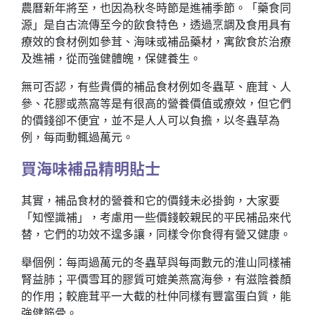
農曆新年將至，也因為秋冬時節是進補季節。「藥食同
源」是自古流傳至今的飲食特色，透過烹調及食用具有
療效的食材例如參茸、海味或補品藥材，寓飲食於治療
及進補，從而強健體魄，保健養生。
無可否認，有些貴價的補品食材例如冬蟲草、鹿茸、人
參、花膠或燕窩等是有很高的營養價值或療效，但它們
的價錢卻不便宜，並不是人人可以負擔，以冬蟲草為
例，每両動輒過萬元。
買海味補品精明貼士
其實，補品食材的營養和它的價錢未必掛鉤，大家要
「知慳識補」，考慮用一些價錢較親民的平民補品來代
替，它們的功效不遑多讓，同樣令你食得有營又健康。
舉個例：每両過萬元的冬蟲草與每両數元的淮山同樣補
腎益肺；平價雪耳的膠質可媲美燕窩海參，有滋陰養顏
的作用；較鹿茸平一大截的杜仲同樣有豐富蛋白質，能
強健筋骨。