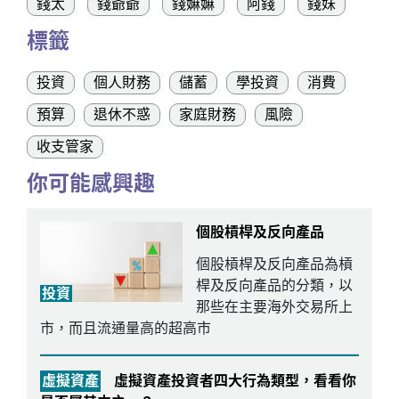
錢太
錢爺爺
錢嫲嫲
阿錢
錢妹
標籤
投資
個人財務
儲蓄
學投資
消費
預算
退休不惑
家庭財務
風險
收支管家
你可能感興趣
個股槓桿及反向產品
個股槓桿及反向產品為槓
桿及反向產品的分類，以
投資
那些在主要海外交易所上
市，而且流通量高的超高市
虛擬資產
虛擬資產投資者四大行為類型，看看你