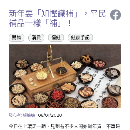
新年要「知慳識補」，平民
補品一樣「補」！
購物
消費
慳錢
錢家手記
發布者:
錢嫲嫲
08/01/2020
今日往上環走一趟，見到有不少人開始辦年貨，不單是