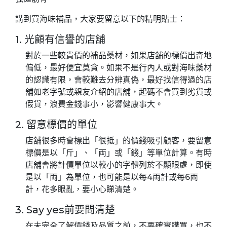
講到買海味補品，大家要留意以下的精明貼士：
1. 光顧有信譽的店舖
對於一些較貴價的補品藥材，如果店舖的標價出奇地
偏低，最好便宜莫貪。如果不是行內人或對海味藥材
的認識有限，會較難去分辨真偽，最好找信得過的店
舖如老字號或親友介紹的店舖，起碼不會買到劣貨或
假貨，浪費金錢事小，影響健康事大。
2. 留意標價的單位
店舖很多時會標出「很抵」的價錢吸引顧客，要留意
標價是以「斤」、「両」或「錢」等單位計算。有時
店舖會將計價單位以較小的字體列於不顯眼處，即使
是以「両」為單位，也可能是以每4両計或每6両
計，花多眼亂，要小心睇清楚。
3. Say yes前要問清楚
在未完全了解價錢及品質之前，不要確實購買，也不