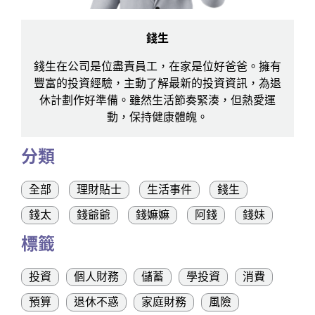
錢生
錢生在公司是位盡責員工，在家是位好爸爸。擁有
豐富的投資經驗，主動了解最新的投資資訊，為退
休計劃作好準備。雖然生活節奏緊湊，但熱愛運
動，保持健康體魄。
分類
全部
理財貼士
生活事件
錢生
錢太
錢爺爺
錢嫲嫲
阿錢
錢妹
標籤
投資
個人財務
儲蓄
學投資
消費
預算
退休不惑
家庭財務
風險