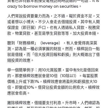
資者巴菲特數年前接受電視訪問時說過的一句話：It is
crazy to borrow money on securities。
人們常說投資要量力而為，之不過，礙於資金不足，又
或者想以小博大，不少人會走去借錢投資，其中有人開
保證金（即孖展）戶口，也有人透過私人貸款、稅務貸
款，物業貸款，甚至是學生貸款等等，加大投資本錢。
聽到「財務槓桿」（leverage），有人會覺得高深莫
測，認為是一種必須掌握的財技。然而，槓桿說白一點
就是借錢，而「倍大投資回報和虧損」則大概道出了借
錢投資的效應。
舉一個簡單例子：用10元買股票，當中有9元是借回來
的，那麼槓桿效應就會是10倍（10除以1）。每當股票
價格上升或下跌1%，槓桿效應會將盈利和虧損放大10
倍，即變成10%。借貸佔投資金額的比例愈大，槓桿效
應就會愈高。
撇除槓桿效應，借錢要支付利息。升市時，人們總認為