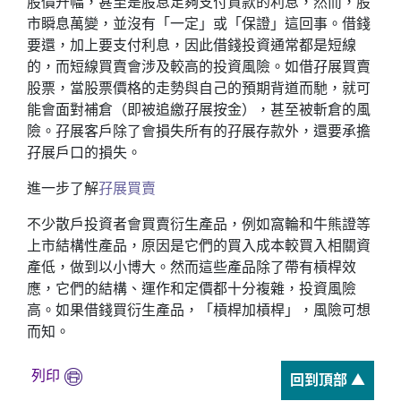
股價升幅，甚至是股息足夠支付貸款的利息，然而，股
市瞬息萬變，並沒有「一定」或「保證」這回事。借錢
要還，加上要支付利息，因此借錢投資通常都是短線
的，而短線買賣會涉及較高的投資風險。如借孖展買賣
股票，當股票價格的走勢與自己的預期背道而馳，就可
能會面對補倉（即被追繳孖展按金），甚至被斬倉的風
險。孖展客戶除了會損失所有的孖展存款外，還要承擔
孖展戶口的損失。
進一步了解
孖展買賣
不少散戶投資者會買賣衍生產品，例如窩輪和牛熊證等
上市結構性產品，原因是它們的買入成本較買入相關資
產低，做到以小博大。然而這些產品除了帶有槓桿效
應，它們的結構、運作和定價都十分複雜，投資風險
高。如果借錢買衍生產品，「槓桿加槓桿」，風險可想
而知。
列印
回到頂部 ▲