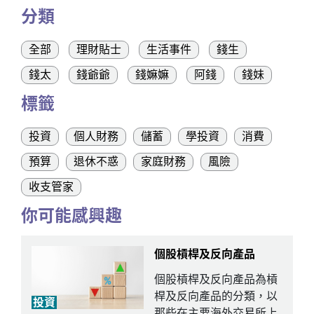
分類
全部
理財貼士
生活事件
錢生
錢太
錢爺爺
錢嫲嫲
阿錢
錢妹
標籤
投資
個人財務
儲蓄
學投資
消費
預算
退休不惑
家庭財務
風險
收支管家
你可能感興趣
個股槓桿及反向產品
個股槓桿及反向產品為槓
桿及反向產品的分類，以
投資
那些在主要海外交易所上