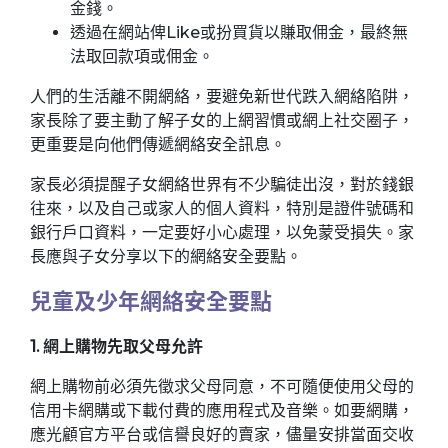
金錢。
透過在網站俾Like或扮買貨以賺取佣金，最終無
法取回款項或佣金。
人們的生活離不開網絡，要避免新世代跌入網絡陷阱，
家長除了要主動了解子女的上網習慣或網上社交圈子，
更重要是向他們傳遞網絡安全訊息。
家長必須提醒子女網絡世界有不少騙徒出沒，對於錢銀
往來，以及自己或家人的個人資料，特別是證件號碼和
銀行戶口資料，一定要好小心處理，以免蒙受損失。家
長應與子女分享以下的網絡安全要點。
兒童及少年網絡安全要點
1. 網上購物先取父母允許
網上購物前必須先徵求父母同意，不可隨便使用父母的
信用卡網購或下載付費的應用程式及音樂。如要網購，
應光顧官方平台或信譽良好的賣家，儘量安排當面交收