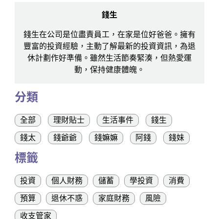
錢生
錢生在公司是位盡責員工，在家是位好爸爸。擁有
豐富的投資經驗，主動了解最新的投資資訊，為退
休計劃作好準備。雖然生活節奏緊湊，但熱愛運
動，保持健康體魄。
分類
全部
理財貼士
生活事件
錢生
錢太
錢爺爺
錢嫲嫲
阿錢
錢妹
標籤
投資
個人財務
儲蓄
學投資
消費
預算
退休不惑
家庭財務
風險
收支管家