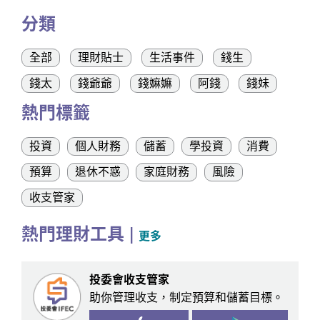
分類
全部
理財貼士
生活事件
錢生
錢太
錢爺爺
錢嫲嫲
阿錢
錢妹
熱門標籤
投資
個人財務
儲蓄
學投資
消費
預算
退休不惑
家庭財務
風險
收支管家
熱門理財工具
|
更多
投委會收支管家
助你管理收支，制定預算和儲蓄目標。