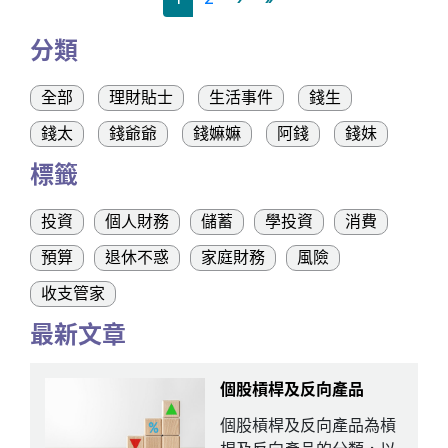
分類
全部
理財貼士
生活事件
錢生
錢太
錢爺爺
錢嫲嫲
阿錢
錢妹
標籤
投資
個人財務
儲蓄
學投資
消費
預算
退休不惑
家庭財務
風險
收支管家
最新文章
個股槓桿及反向產品
個股槓桿及反向產品為槓