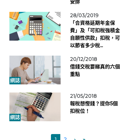
安排
28/03/2019
「合資格延期年金保
費」及「可扣稅強積金
自願性供款」扣稅，可
以節省多少稅...
20/12/2018
借錢交稅要睇真的六個
重點
網誌
21/05/2018
報稅想慳錢？提你5個
扣稅位！
網誌
1
2
›
»