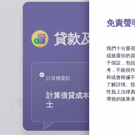
免責聲
貸款及債務計
我們十分重
或披露你的資
干假設，包
考，不能視
和或會根據
計算機重點
了解詳情。
性負上法律
計算借貸成本、助你管理債
導致的後果
士