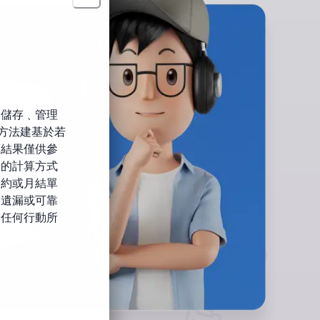
﹑儲存﹑管理
方法建基於若
算結果僅供參
期的計算方式
合約或月結單
、遺漏或可靠
的任何行動所