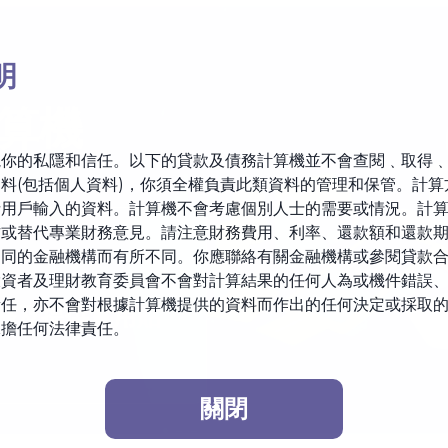
明
算機
視你的私隱和信任。以下的貸款及債務計算機並不會查閱﹑取得
料(包括個人資料)，你須全權負責此類資料的管理和保管。計算
括用戶輸入的資料。計算機不會考慮個別人士的需要或情況。計
作或替代專業財務意見。請注意財務費用、利率、還款額和還款
不同的金融機構而有所不同。你應聯絡有關金融機構或參閱貸款
投資者及理財教育委員會不會對計算結果的任何人為或機件錯誤
責任，亦不會對根據計算機提供的資料而作出的任何決定或採取
務及提供實用貼
承擔任何法律責任。
關閉