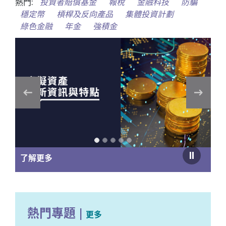
熱門:
投資者賠償基金
報稅
金融科技
防騙
穩定幣
槓桿及反向產品
集體投資計劃
綠色金融
年金
強積金
體驗全新投委會投資遊戲
熱門專題
|
更多