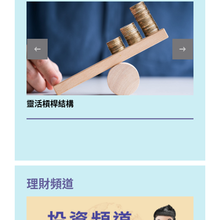
Previous
靈活槓桿結構
暑
理財頻道