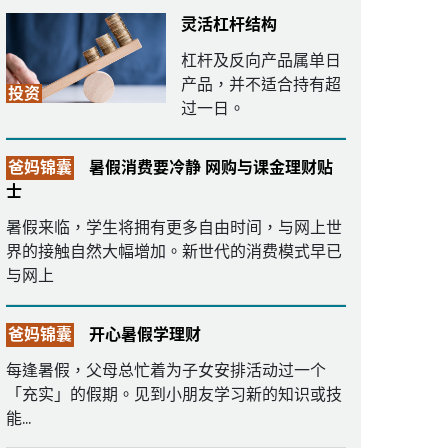
灵活杠杆结构
杠杆及反向产品属单日
产品，并不适合持有超
投资
过一日。
爸妈锦囊
暑假消费要冷静 网购与课金理财贴
士
暑假来临，学生将拥有更多自由时间，与网上世
界的接触自然大幅增加。新世代的消费模式早已
与网上
爸妈锦囊
开心暑假学理财
每逢暑假，父母总忙着为子女安排活动过一个
「充实」的假期。见到小朋友学习新的知识或技
能...