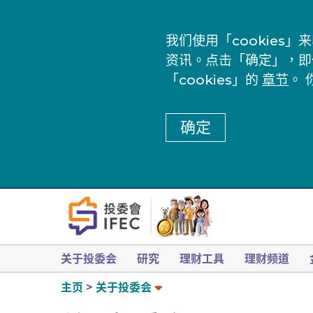
我们使用「cookie
资讯。点击「确定」，即
「cookies」的
章节
。 
确定
关于投委会
研究
理财工具
理财频道
主页
关于投委会