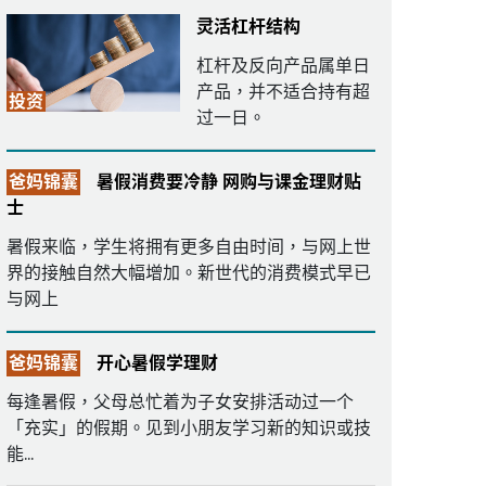
灵活杠杆结构
杠杆及反向产品属单日
产品，并不适合持有超
投资
过一日。
爸妈锦囊
暑假消费要冷静 网购与课金理财贴
士
暑假来临，学生将拥有更多自由时间，与网上世
界的接触自然大幅增加。新世代的消费模式早已
与网上
爸妈锦囊
开心暑假学理财
每逢暑假，父母总忙着为子女安排活动过一个
「充实」的假期。见到小朋友学习新的知识或技
能...