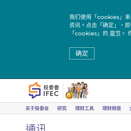
我们使用「cookie
资讯。点击「确定」，即
「cookies」的
章节
。 
确定
关于投委会
研究
理财工具
理财频道
通讯