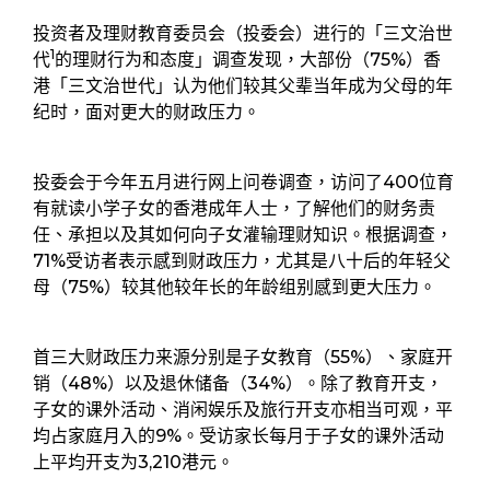
投资者及理财教育委员会（投委会）进行的「三文治世
1
代
的理财行为和态度」调查发现，大部份（75%）香
港「三文治世代」认为他们较其父辈当年成为父母的年
纪时，面对更大的财政压力。
投委会于今年五月进行网上问卷调查，访问了400位育
有就读小学子女的香港成年人士，了解他们的财务责
任、承担以及其如何向子女灌输理财知识。根据调查，
71%受访者表示感到财政压力，尤其是八十后的年轻父
母（75%）较其他较年长的年龄组别感到更大压力。
首三大财政压力来源分别是子女教育（55%）、家庭开
销（48%）以及退休储备（34%）。除了教育开支，
子女的课外活动、消闲娱乐及旅行开支亦相当可观，平
均占家庭月入的9%。受访家长每月于子女的课外活动
上平均开支为3,210港元。