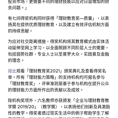
投资市场，更需要不同的理财技能以应对日益增加的财
务问题。」
有七间得奖机构同时获得「理财教育奖—质量」，以表
扬其在提供优质理财教育，以及建立有效评估机制方面
的持续贡献。
为应对社交距离措施，得奖机构将其教育模式由实体活
动延伸至网上学习，以全面照顾不同阶层人士的需要，
包括弱势社群、专业人士以至普罗大众，实践普及金融
的理念。
按此
观看「理财教育奖2021」颁奖典礼及查看得奖名
单。所有「理财能力策略」的支持机构均可报名参与
「理财教育奖」，评审准则是基于参与机构在提升公众
的理财能力方面所作出的贡献以及成效。
除机构奖项外，六名教师亦获颁发「企业与理财教育教
学奬 2019/20」（教学奬），以表扬他们创新及具激励
性的教学。得奖者透过现实生活中的例子帮助学生了解