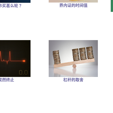
界内证的时间值
市买甚么轮？
突然终止
杠杆的取舍