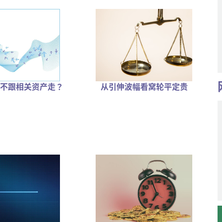
不跟相关资产走？
从引伸波幅看窝轮平定贵