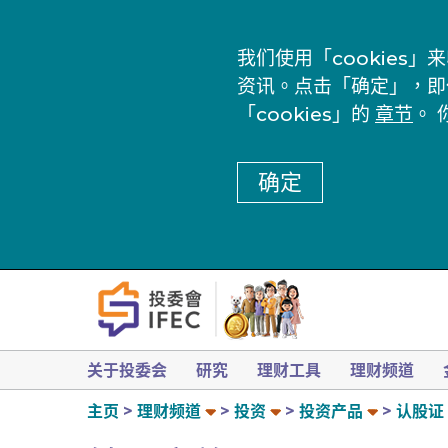
我们使用「cookie
资讯。点击「确定」，即
「cookies」的
章节
。 
确定
关于投委会
研究
理财工具
理财频道
主页
理财频道
投资
投资产品
认股证