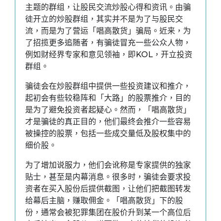
主题的群组，让股民交流炒股心得和资讯。由骗
徒开立的炒股群组，其实并不是为了与股民交
流，而是为了营运「唱高散货」骗局。近来，为
了招揽更多追随者，有骗徒冒充一些公众人物，
例如财经界专家和意见领袖，即KOL，开立投资
群组。
骗徒会在炒股群组中提供一些投资建议和推介，
起初会有些较稳阵和「大路」的股票推介，目的
是为了避免投资者起疑心。然而，「唱高散货」
才是骗徒的真正目的，他们最终会推介一些容易
被操控的股票，包括一些成交量低及股权集中的
细价股。
为了增加说服力，他们会讹称是专家提供的独家
贴士，甚至是内幕消息。很多时，骗徒会要求投
资者在买入股份后提供截图，让他们把截图转发
给幕后主脑，赚取佣金。「唱高散货」下的股
份，通常会被犯罪集团在股价升到某一个高位后