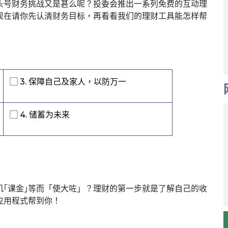
头号财务挑战又是甚么呢？投委会推出一系列免费的互动理
现在请你先认清财务目标，再看看我们的理财工具能怎样帮
▢ 3. 保障自己及家人，以防万一
▢ 4. 储蓄为未来
｢课金｣等而「使大咗」？理财的第一步就是了解自己的收
应用程式帮到你！