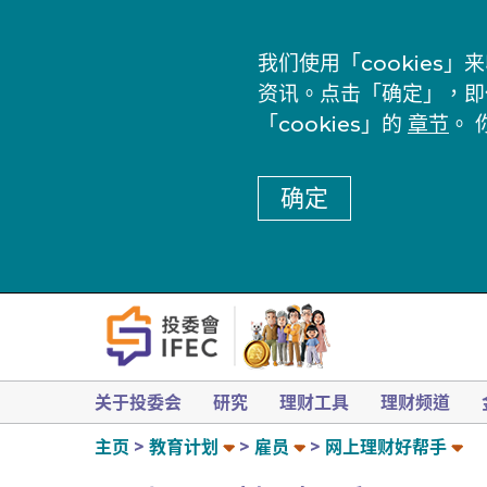
我们使用「cookie
资讯。点击「确定」，即
「cookies」的
章节
。 
确定
关于投委会
研究
理财工具
理财频道
主页
教育计划
雇员
网上理财好帮手