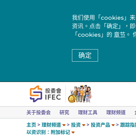
我们使用「cookie
资讯。点击「确定」，即
「cookies」的
章节
。 
确定
关于投委会
研究
理财工具
理财频道
主页
理财频道
投资
投资产品
跟踪指
以资识别：附加标记