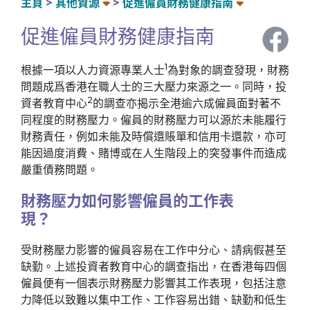
主頁
其他資源
促進僱員財務健康指南
促進僱員財務健康指南
1
根據一項以人力資源專業人士
為對象的調查發現，財務
問題成爲香港在職人士的三大壓力來源之一。同時，投
2
資者教育中心
的調查亦揭示全港逾六成僱員面對著不
同程度的財務壓力。僱員的財務壓力可以源於未能履行
財務責任，例如未能及時償還賬單和信用卡還款，亦可
能因過度消費、賭博或在人生階段上的突發事件而造成
嚴重債務問題。
財務壓力如何影響僱員的工作表
現？
受財務壓力影響的僱員容易在工作中分心、請病假甚至
缺勤。上述投資者教育中心的調查指出，在香港每四個
僱員便有一個表示財務壓力影響其工作表現，包括注意
力降低以致難以集中工作、工作容易出錯、缺勤和低生