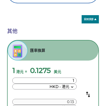
回到頂部 ▲
其他
匯率換算
1
0.1275
港元
=
美元
HKD - 港元