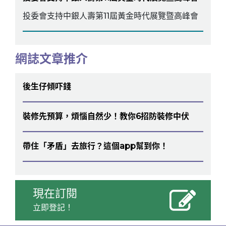
投委會支持中銀人壽第11屆黃金時代展覽暨高峰會
網誌文章推介
後生仔傾吓錢
裝修先預算，煩惱自然少！教你6招防裝修中伏
帶住「矛盾」去旅行？這個app幫到你！
現在訂閱
立即登記！