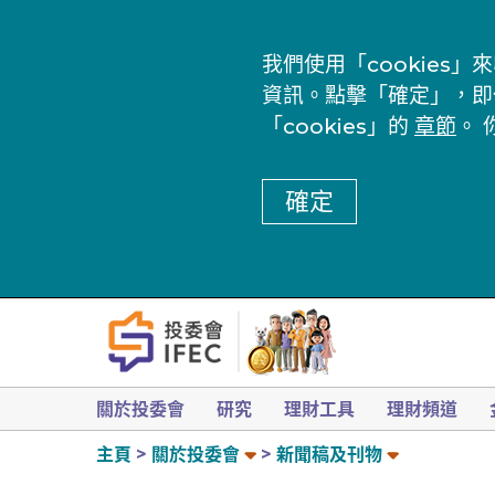
我們使用「cookie
資訊。點擊「確定」，即
「cookies」的
章節
。 
確定
關於投委會
研究
理財工具
理財頻道
主頁
關於投委會
新聞稿及刊物