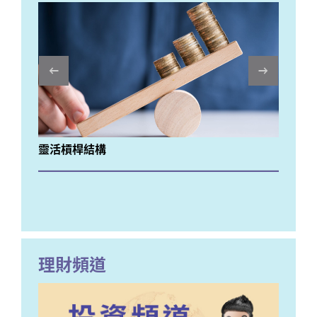
Previous
靈活槓桿結構
暑
理財頻道