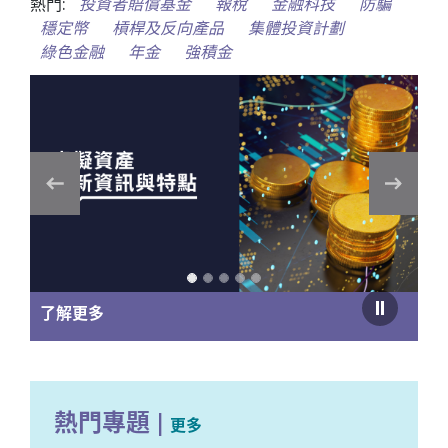
熱門:
投資者賠償基金
報稅
金融科技
防騙
穩定幣
槓桿及反向產品
集體投資計劃
綠色金融
年金
強積金
了解更多
熱門專題
|
更多