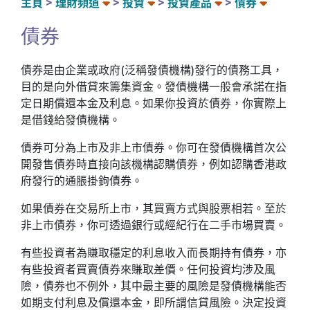
主頁
理財頻道
投資
投資產品
債券
債券
債券是由企業或政府(泛稱發債機構)發行的債務工具，
目的是向外借貸來籌集資金。發債機構一般會承諾在指
定日期償還本金及利息。如果你投資於債券，你實際上
是借錢給發債機構。
債券可分為上市及非上市債券。你可在發債機構首次公
開發售債券時直接向該機構認購債券，例如認購香港政
府發行的通脹掛鉤債券。
如果債券在交易所上市，其買賣方式與股票相若。至於
非上市債券，你可透過銀行或經紀行在二手市場買賣。
有些投資者為賺取穩定的利息收入而長期持有債券，亦
有些投資者買賣債券來賺取差價。任何投資均涉及風
險，債券也不例外，其中最主要的風險是發債機構能否
如期支付利息及償還本金，即所謂信貸風險。決定投資