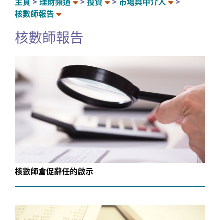
主頁
理財頻道
投資
市場與中介人
核數師報告
核數師報告
核數師倉促辭任的啟示