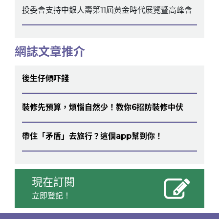
投委會支持中銀人壽第11屆黃金時代展覽暨高峰會
網誌文章推介
後生仔傾吓錢
裝修先預算，煩惱自然少！教你6招防裝修中伏
帶住「矛盾」去旅行？這個app幫到你！
現在訂閱
立即登記！