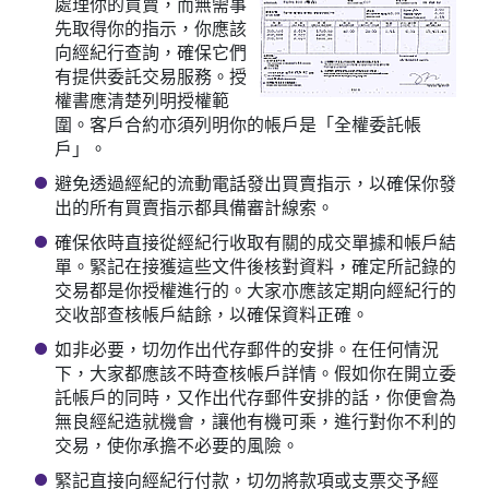
處理你的買賣，而無需事
先取得你的指示，你應該
向經紀行查詢，確保它們
有提供委託交易服務。授
權書應清楚列明授權範
圍。客戶合約亦須列明你的帳戶是「全權委託帳
戶」。
避免透過經紀的流動電話發出買賣指示，以確保你發
出的所有買賣指示都具備審計線索。
確保依時直接從經紀行收取有關的成交單據和帳戶結
單。緊記在接獲這些文件後核對資料，確定所記錄的
交易都是你授權進行的。大家亦應該定期向經紀行的
交收部查核帳戶結餘，以確保資料正確。
如非必要，切勿作出代存郵件的安排。在任何情況
下，大家都應該不時查核帳戶詳情。假如你在開立委
託帳戶的同時，又作出代存郵件安排的話，你便會為
無良經紀造就機會，讓他有機可乘，進行對你不利的
交易，使你承擔不必要的風險。
緊記直接向經紀行付款，切勿將款項或支票交予經