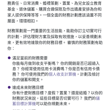
務責任、日常消費、婚禮策劃、置業、為兒女設立教育
基金、退休儲蓄、購買合適保險及作出遺產安排為你和
家人提供保障等等。一個全面的財務計劃應該涵蓋不同
層面，環環相扣。
財務策劃是一門重要的生活技能，能助你訂立切實可行
的計劃、評估理財方案及採取有效措施，以妥善規劃未
來，更有效地達致你的財務目標。 審慎的財務策劃有助
你：
滿足當前的財務需要
你能每月做到收支平衡嗎？ 你的開銷是否已超過入
息？ 你經常使用信用卡消費嗎？你是否有信用卡債
務？ 你可使用我們的
個人收支計算機
，計劃及檢討
你的儲蓄和開支。
達成未來財務目標
你有什麼財務目標？度假？置業？還是結婚？以你的
財務狀況來說，這些目標是否切實可行？ 我們的
儲
蓄目標計算機
可以助你規劃未來。