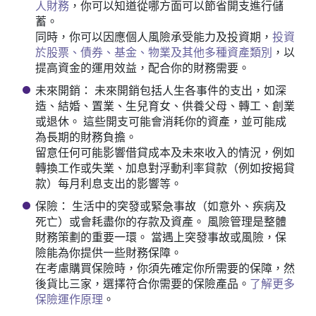
人財務
，你可以知道從哪方面可以節省開支進行儲
蓄。
同時，你可以因應個人風險承受能力及投資期，
投資
於股票、債券、基金、物業及其他多種資產類別
，以
提高資金的運用效益，配合你的財務需要。
未來開銷： 未來開銷包括人生各事件的支出，如深
造、結婚、置業、生兒育女、供養父母、轉工、創業
或退休。 這些開支可能會消耗你的資產，並可能成
為長期的財務負擔。
留意任何可能影響借貸成本及未來收入的情況，例如
轉換工作或失業、加息對浮動利率貸款（例如按揭貸
款）每月利息支出的影響等。
保險： 生活中的突發或緊急事故（如意外、疾病及
死亡）或會耗盡你的存款及資產。 風險管理是整體
財務策劃的重要一環。 當遇上突發事故或風險，保
險能為你提供一些財務保障。
在考慮購買保險時，你須先確定你所需要的保障，然
後貨比三家，選擇符合你需要的保險產品。
了解更多
保險運作原理
。