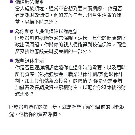
儲備應急儲蓄
當人處於順境，通常不會想到要未雨綢繆。 你是否
有足夠財政儲備，例如等於三至六個月生活費的儲
蓄，以備不時之需？
為你和家人提供保障以備應急
財務策劃包括購買適當保險，這樣一旦你的健康或財
政出現問題，你與你的親人便能得到較佳保障，而遺
產安排也應該是財務策劃的一部分。
規劃退休生活
你是否已經詳細評估過你在退休時的需要，以及屆時
所有資產（包括強積金、職業退休計劃/其他退休計
劃，加上其他儲蓄及投資）的價值？ 你是否需要增
加儲蓄及長期投資來累積財富，以配合你退休後的財
務需要？
財務策劃過程的第一步，就是準確了解你目前的財務狀
況，包括你的資產淨值。