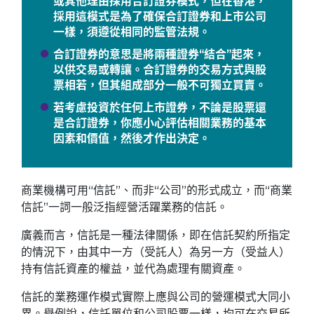
或其他理由採用合訂證券模式，但在香港，
採用這模式是為了確保合訂證券和上市公司
一樣，須遵從相同的監管法規。
合訂證券的意思是將兩種證券“結合”起來，
以供交易或轉讓。合訂證券的交易方式與股
票相若，但其組成部分一般不可獨立買賣。
若考慮投資於任何上市證券，不論是股票還
是合訂證券，你應小心評估相關業務的基本
因素和價值，然後才作出決定。
商業機構可用“信託”、而非“公司”的形式成立，而“商業
信託”一詞一般泛指經營活躍業務的信託。
廣義而言，信託是一種法律關係，即在信託契約所指定
的情況下，由其中一方（受託人）為另一方（受益人）
持有信託資產的權益，並代為處理有關資產。
信託的業務運作模式實際上應與公司的營運模式大同小
異。舉例說，信託單位和公司股票一樣，均可在交易所