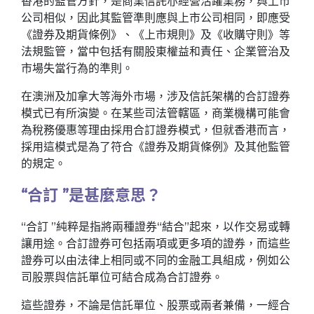
香港的監管方針，是商業信託亦經營活躍業務，與上市
公司相似，因此其監管準則應與上市公司相同，即應受
《證券及期貨條例》、《上市規則》及《收購守則》等
法規監管，當中包括有關股東權益和責任、企業管治及
市場失當行為的準則。
在澳洲及加拿大等海外市場，涉及信託架構的合訂證券
模式已有所演變。在某些司法管轄區，商業機構可能會
為稅務優惠等理由採用合訂證券模式，但就香港而言，
採用這模式是為了符合《證券及期貨條例》及其他監管
的規定。
“合訂 ”是甚麼意思？
“合訂 ”純粹是指將兩種證券“結合”起來，以作交易或轉
讓用途。合訂證券可包括兩項或更多項的證券，而這些
證券可以由法律上相同或不同的金融工具組成，例如公
司股票與信託單位可結合成為合訂證券。
這些證券，不論是信託單位、股票或兩者兼備，一經合