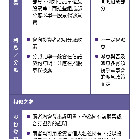
部分，例如信託單位及
同的組成部
易
股票等，而這些組成部
分
分應以單一股票代號買
賣
會向投資者說明分派政
不一定會派
利
策
息
息
／
分派比率一般會在信託
派息與否及
分
契約訂明，並應在招股
派息多寡須
派
章程披露
視乎董事會
的派息政策
而定
相似之處
兩者均會發出證明書，作為擁有該股票或
股
合訂證券的證明
份
登
兩者均可用投資者個人名義持有，或以投