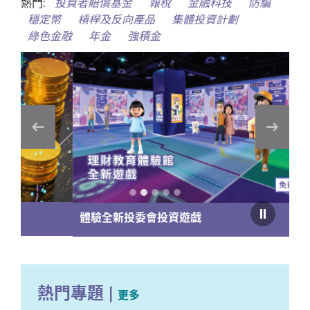
熱門:
投資者賠償基金
報稅
金融科技
防騙
穩定幣
槓桿及反向產品
集體投資計劃
綠色金融
年金
強積金
體驗全新投委會投資遊戲
熱門專題
|
更多