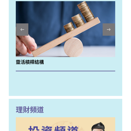
Previous
靈活槓桿結構
暑
理財頻道