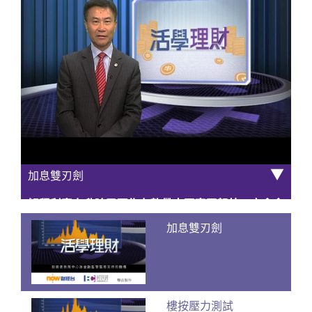
▼
加息雙刃劍
解釋利率上升除了可為存款帶來更高回報外，亦會令
借貸成本上升
加息雙刃劍
樓按壓力測試