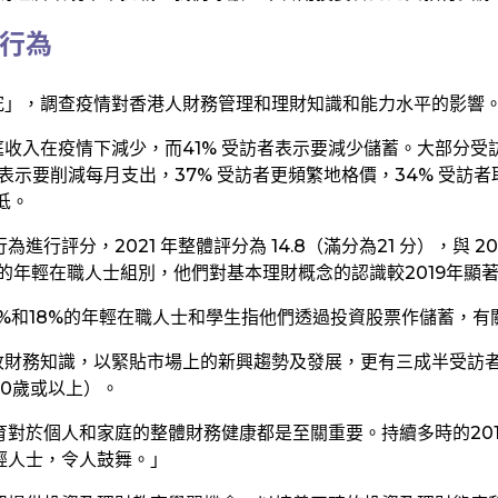
行為
力研究」，調查疫情對香港人財務管理和理財知識和能力水平的影響
收入在疫情下減少，而41% 受訪者表示要減少儲蓄。大部分受
表示要削減每月支出，37% 受訪者更頻繁地格價，34% 受訪
低。
行評分，2021 年整體評分為 14.8（滿分為21 分），與 
的年輕在職人士組別，他們對基本理財概念的認識較2019年顯
和18%的年輕在職人士和學生指他們透過投資股票作儲蓄，有關水
接收財務知識，以緊貼市場上的新興趨勢及發展，更有三成半受訪者
0歲或以上）。
對於個人和家庭的整體財務健康都是至關重要。持續多時的20
輕人士，令人鼓舞。」