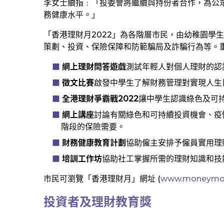
李女士續指﹕「投委會將繼續與持份者合作，為公
務健康水平。」
「香港理財月2022」為各階層市民，由幼稚園學
策劃、投資、保險保障和防範騙局及詐騙行為等。
網上理財問答遊戲
測試年輕人對個人理財的認
徵文比賽
啟發中學生了解財務管理對實現人生
全港理財爭霸戰2022
讓中學生認識綠色及可
網上講座
討論有關綠色和可持續投資機會、疫
階段的保險需要。
財務健康教育計劃
協助僱主安排予僱員實用理
培訓工作坊
協助社工掌握所需的理財知識和技
市民可瀏覽「香港理財月」網址 (
www.moneymon
投資者及理財教育獎