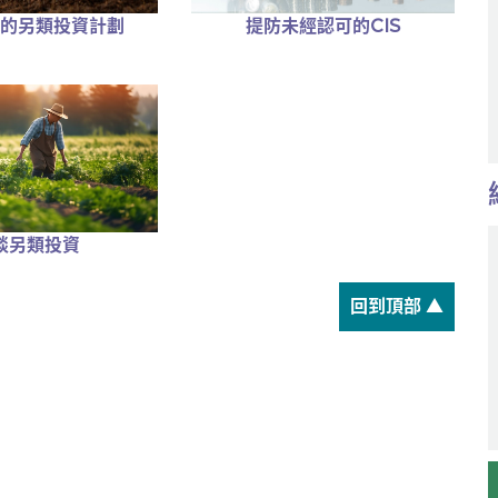
提防未經認可的CIS
的另類投資計劃
談另類投資
回到頂部 ▲