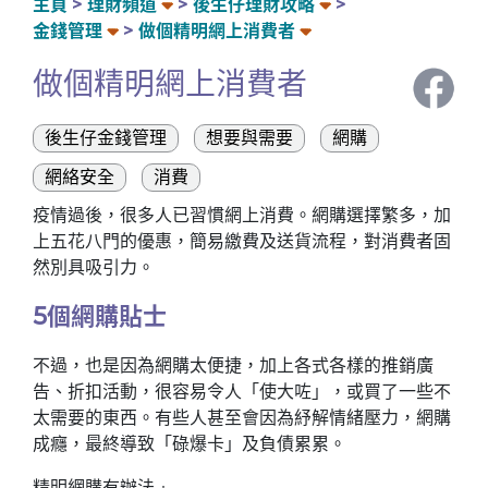
主頁
理財頻道
後生仔理財攻略
金錢管理
做個精明網上消費者
做個精明網上消費者
後生仔金錢管理
想要與需要
網購
網絡安全
消費
疫情過後，很多人已習慣網上消費。網購選擇繁多，加
上五花八門的優惠，簡易繳費及送貨流程，對消費者固
然別具吸引力。
5個網購貼士
不過，也是因為網購太便捷，加上各式各樣的推銷廣
告、折扣活動，很容易令人「使大咗」，或買了一些不
太需要的東西。有些人甚至會因為紓解情緒壓力，網購
成癮，最終導致「碌爆卡」及負債累累。
精明網購有辦法﹕