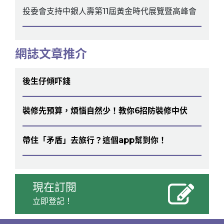
投委會支持中銀人壽第11屆黃金時代展覽暨高峰會
網誌文章推介
後生仔傾吓錢
裝修先預算，煩惱自然少！教你6招防裝修中伏
帶住「矛盾」去旅行？這個app幫到你！
現在訂閱
立即登記！