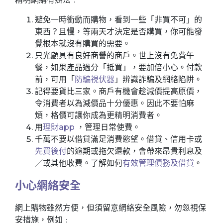
避免一時衝動而購物，看到一些「非買不可」的
東西？且慢，等兩天才決定是否購買，你可能發
覺根本就沒有購買的需要。
只光顧具有良好商譽的商戶。世上沒有免費午
餐，如果產品過分「抵買」，要加倍小心。付款
前，可用「
防騙視伏器
」辨識詐騙及網絡陷阱。
記得要貨比三家。商戶有機會趁減價提高原價，
令消費者以為減價品十分優惠。因此不要怕麻
煩，格價可讓你成為更精明消費者。
用
理財app
，管理日常使費。
千萬不要以借貸滿足消費慾望。借貸、信用卡或
先買後付
的逾期或拖欠還款，會帶來昂貴利息及
／或其他收費。了解如何
有效管理債務及借貸
。
小心網絡安全
網上購物雖然方便，但須留意網絡安全風險，勿忽視保
安措施，例如﹕