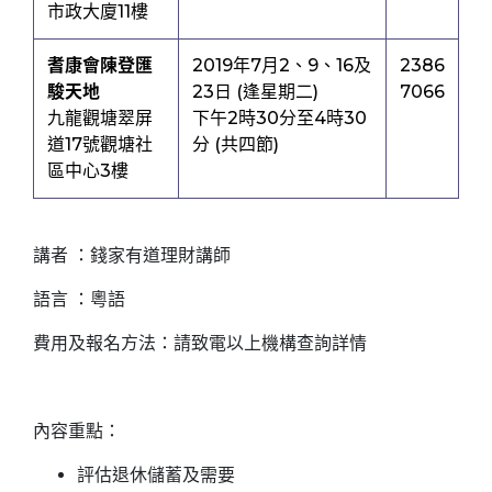
市政大廈11樓
耆康會陳登匯
2019年7月2、9、16及
2386
駿天地
23日 (逢星期二)
7066
九龍觀塘翠屏
下午2時30分至4時30
道17號觀塘社
分 (共四節)
區中心3樓
講者 ：錢家有道理財講師
語言 ：粵語
費用及報名方法：請致電以上機構查詢詳情
內容重點：
評估退休儲蓄及需要