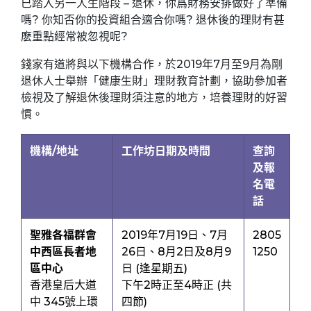
已踏入另一人生階段 – 退休，你爲財務安排做好了準備
嗎? 你知否你的投資組合適合你嗎? 退休後的理財有甚
麽重點經常被忽視呢?
錢家有道將與以下機構合作，於2019年7月至9月為剛
退休人士舉辦「健康生財」理財教育計劃，協助參加者
檢視及了解退休後理財須注意的地方，培養理財的好習
慣。
機構/地址
工作坊日期及時間
查詢
及報
名電
話
聖雅各福群會
2019年7月19日、7月
2805
中西區長者地
26日、8月2日及8月9
1250
區中心
日 (逢星期五)
香港皇后大道
下午2時正至4時正 (共
中 345號上環
四節)