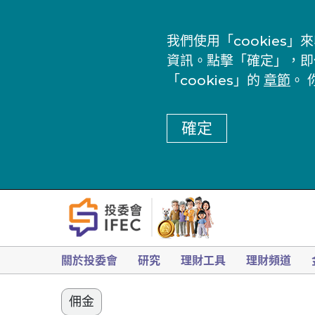
我們使用「cookie
資訊。點擊「確定」，即
「cookies」的
章節
。 
確定
關於投委會
研究
理財工具
理財頻道
佣金