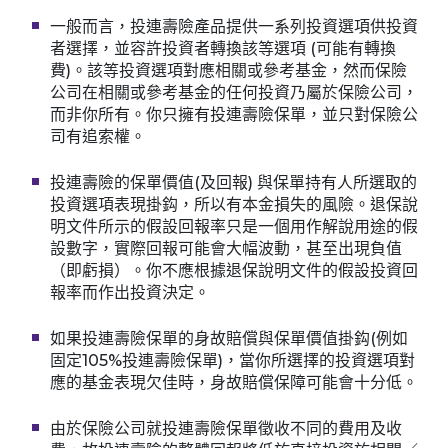
一般而言，投連壽險產品提供一系列投資選項供投資
者選擇，並容許投資者轉換該等選項 (可能有轉換
費)。該等投資選項對應相關或參考基金，然而保險
公司在相關或參考基金的任何投資乃屬於保險公司，
而非你所有。你只擁有投連壽險保單，並只對保險公
司有追索權。
投連壽險的保單價值(及回報) 與保單持有人所選取的
投資選項表現掛鈎，所以有本金損失的風險。退保說
明文件所示的假設回報率只是一個用作解說用途的假
設數字，實際回報可能會大幅波動，甚至出現負值
（即虧損）。你不應根據退保說明文件的假設投資回
報率而作出投資決定。
如果投連壽險保單的身故賠償與保單價值掛鈎(例如
固定105%投連壽險保單)，當你所選擇的投資選項對
應的基金表現欠佳時，身故賠償保障可能會十分低。
由於保險公司就投連壽險保單徵收不同的費用及收