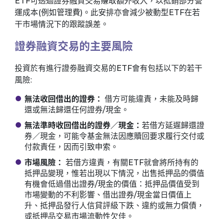
ETF可透過證券融資交易賺取額外收入，以抵銷部分營
運成本(例如管理費)。此安排亦會減少被動型ETF在若
干市場情況下的跟蹤誤差。
證券融資交易的主要風險
投資於有進行證劵融資交易的ETF會有包括以下的若干
風險:
無法收回借出的證券：
借方可能違責，未能及時歸
還或無法歸還任何證券/現金。
無法準時收回借出的證券／現金：
若借方延遲歸還證
券／現金，可能令基金無法因應贖回要求履行交付或
付款責任，因而引致申索。
市場風險：
若借方違責，有關ETF就會將所持有的
抵押品變現，惟若出現以下情況，出售抵押品的價值
有機會低過借出證券/現金的價值：抵押品價值受到
市場變動的不利影響、借出證券/現金當日價值上
升、抵押品發行人信貸評級下跌、違約或無力償債，
或抵押品交易市場流動性欠佳。