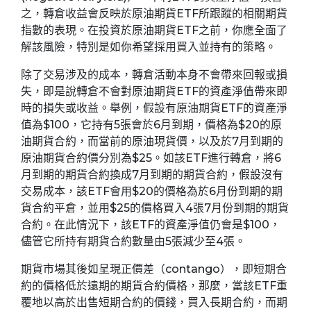
之，轉倉收益會反映於原油期貨ETF所跟蹤的相關期貨
指數的表現。在投資於原油期貨ETF之前，你應全面了
解該風險，特別是如你希望採用買入並持有的策略。
除了交易涉及的成本，轉倉活動本身不會帶來回報或損
失，即是說轉倉不會對原油期貨ETF的資產淨值帶來即
時的損失或收益。舉例，假設有原油期貨ETF的資產淨
值為$100，它持有5張會於6月到期，價格為$20的原
油期貨合約，而當前的原油現貨價，以及於7月到期的
原油期貨合約價分別為$25。如該ETF進行轉倉，將6
月到期的期貨合約換成7月到期的期貨合約，假設沒有
交易成本，該ETF會用$20的價格為於6月份到期的期
貨合約平倉，並用$25的價格買入4張7月份到期的期貨
合約。在此情況下，該ETF的資產淨值仍會是$100，
儘管它所持有期貨合約數量由5張減少至4張。
期貨市場其後如呈現正價差（contango），即短期合
約的價格低於遠期的期貨合約價格，那麼，當該ETF重
覆地以高於出售短期合約的價錢，買入長期合約，而期