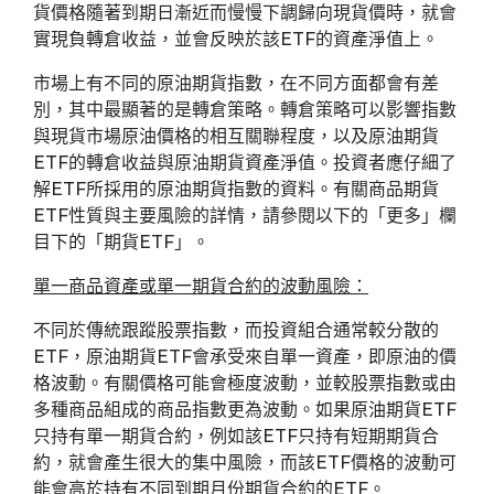
貨價格隨著到期日漸近而慢慢下調歸向現貨價時，就會
實現負轉倉收益，並會反映於該ETF的資產淨值上。
市場上有不同的原油期貨指數，在不同方面都會有差
別，其中最顯著的是轉倉策略。轉倉策略可以影響指數
與現貨市場原油價格的相互關聯程度，以及原油期貨
ETF的轉倉收益與原油期貨資產淨值。投資者應仔細了
解ETF所採用的原油期貨指數的資料。有關商品期貨
ETF性質與主要風險的詳情，請參閱以下的「更多」欄
目下的「期貨ETF」。
單一商品資產或單一期貨合約的波動風險：
不同於傳統跟蹤股票指數，而投資組合通常較分散的
ETF，原油期貨ETF會承受來自單一資產，即原油的價
格波動。有關價格可能會極度波動，並較股票指數或由
多種商品組成的商品指數更為波動。如果原油期貨ETF
只持有單一期貨合約，例如該ETF只持有短期期貨合
約，就會產生很大的集中風險，而該ETF價格的波動可
能會高於持有不同到期月份期貨合約的ETF。