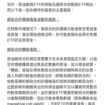
另外，原油期貨ETF的特點及風險亦與期貨ETF相似，
而以下是一些你應特別留意的主要風險：
期貨合約價格極度波動的風險：
在特殊市場情況下，期貨合約的價格可能會跌至零或者
是負值。當出現這個情況時，你可能會損失投資在有關
ETF的全部資金。
期貨合約轉倉風險：
原油期貨合約規定買賣雙方在未來某個指定日期，以指
定的價格購買或出售指定數量的原油，並以現金結算。
「轉倉」是指在現有期貨合約即將到期時將合約出售，
換入到期日較後的期貨合約（即較長期的期貨合約）。
如較長期的期貨合約的價格高於即將到期的期貨合約，
出售即將到期期貨合約所得金額將不足以購買同等數目
的較長期期貨合約。由於期貨ETF需要把期貨合約轉倉
以複製相關指數，因此可能會導致虧損（即負轉倉收益
(negative roll yield)），不利ETF的資產淨值。換言