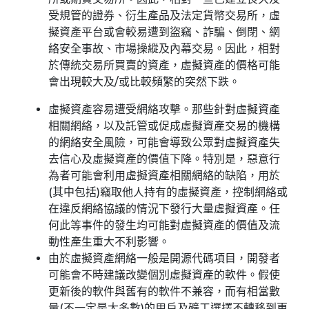
受規管的證券、衍生產品及法定貨幣交易所，虛
擬資產平台或會較易遭到盜竊、詐騙、倒閉、網
絡安全事故、市場操縱及內幕交易。因此，相對
於傳統交易所買賣的資產，虛擬資產的價格可能
會出現較大及/或比較頻繁的突然下跌。
虛擬資產容易遭受網絡攻擊。那些針對虛擬資產
相關網絡，以及託管或促成虛擬資產交易的機構
的網絡安全風險，可能會導致公眾對虛擬資產失
去信心及虛擬資產的價值下降。特別是，惡意行
為者可能會利用虛擬資產相關網絡的缺陷，用於
(其中包括)竊取他人持有的虛擬資產，控制網絡或
在違反網絡協議的情況下發行大量虛擬資產。任
何此等事件的發生均可能對虛擬資產的價值及流
動性產生重大不利影響。
由於虛擬資產網絡一般是開源代碼項目，開發者
可能會不時建議改變個別虛擬資產的軟件。假使
更新後的軟件與舊有的軟件不兼容，而有相當數
量(不一定是大多數)的用戶及礦工選擇不轉移到更