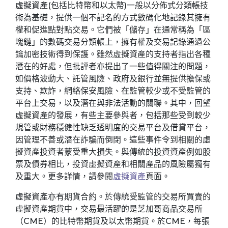
虛擬資產(包括比特幣和以太幣)一般以分佈式分類帳技
術為基礎，提供一個不記名的方式數碼化地記錄其擁有
權和促進點對點交易。它們被「儲存」在通常稱為「區
塊鏈」的數碼交易分類帳上，擁有權及交易記錄通過公
鑰加密技術得到保護。雖然虛擬資產的支持者指出各種
潛在的好處，但批評者亦提出了一些值得關注的問題，
如價格波動大、託管風險、政府及銀行並無提供擔保或
支持、欺詐，網絡保安風險、在監管較少或不受監管的
平台上交易，以及潛在與非法活動的關聯。其中，回望
虛擬資產的發展，有些主要參與者，包括那些受到較少
規管或財務穩健性缺乏透明度的交易平台及借貸平台，
因管理不善或潛在詐騙而倒閉。這些事件令到相關的虛
擬資產投資者蒙受重大損失。與傳統的投資資產例如股
票及債券相比，投資虛擬資產和相關產品的風險屬獨有
及重大。更多詳情，請參閱
虛擬資產
頁面。
虛擬資產亦有期貨合約。於傳統受監管的交易所買賣的
虛擬資產期貨中，交易最活躍的是芝加哥商品交易所
（CME）的比特幣期貨及以太幣期貨。於CME，每張