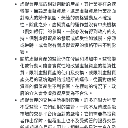
虛擬資產屬於相對創新的產品，其行業亦在急速
轉變。無論是虛擬資產，還是虛擬資產行業都面
對龐大的炒作氛圍、急速的價格變動及不確定
性。除此之外，虛擬資產的運作並沒有中央機構
（例如銀行）的參與，一般亦沒有得到政府的支
持。個別虛擬資產的發展或認受性如減慢、停滯
或逆轉，或會對有關虛擬資產的價格帶來不利影
響。
關於虛擬資產的監管仍在發展和增加中。監管變
化或行動可能會實質性地改變虛擬資產的投資性
質，限制虛擬資產的使用及交換，或限制虛擬資
產交易的區塊鏈網絡或場所的運作，從而對虛擬
資產的價值產生不利影響。在極端的情況下，政
府的介入會令虛擬資產變為不合法。
虛擬資產的交易場所相對較新，許多亦很大程度
不受監管。它們面對的監管，一般不及傳統金融
市場的交易平台所面對的嚴格；它們需要為投資
者作出保障，但程度上也不及受規管的證券交易
所或期貨交易所。因此，相對一些已建立良久及