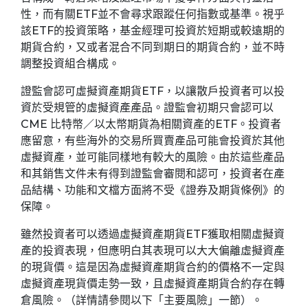
性，而有關ETF並不會尋求跟蹤任何指數或基準。視乎
該ETF的投資策略，基金經理可投資於短期或較遠期的
期貨合約，又或者混合不同到期日的期貨合約，並不時
調整投資組合構成。
證監會認可虛擬資產期貨ETF，以讓散戶投資者可以投
資於受規管的虛擬資產產品。證監會初期只會認可以
CME 比特幣／以太幣期貨為相關資產的ETF。投資者
應留意，有些海外的交易所買賣產品可能會投資於其他
虛擬資產，並可能同樣地有較大的風險。由於這些產品
和其銷售文件未有得到證監會審閱和認可，投資者在產
品結構、功能和文檔方面將不受《證券及期貨條例》的
保障。
雖然投資者可以透過虛擬資產期貨ETF獲取相關虛擬資
產的投資表現，但應明白其表現可以大大偏離虛擬資產
的現貨價。這是因為虛擬資產期貨合約的價格不一定與
虛擬資產現貨價走勢一致，且虛擬資產期貨合約存在轉
倉風險。（詳情請參閱以下「主要風險」一節）。