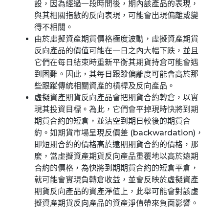
設，因為經過一段時間後，期內該產品的表現，
與其相關指數的反向表現，可能會出現偏離或變
得不相關。
由於虛擬資產期貨價格極度波動，虛擬資產期貨
反向產品的價值可能在一日之內大幅下跌，並且
它們在每日結束時重新平衡其期貨持倉可能會遇
到困難。因此，其每日跟蹤偏離度可能會高於那
些跟蹤傳統相關資產的槓桿及反向產品。
虛擬資產期貨反向產品會把期貨合約轉倉，以實
現其投資目標。為此，它們會平掉現時快將到期
期貨合約的短倉，並沽空到期日較後的期貨合
約。如期貨市場呈現反價差 (backwardation)，
即短期合約的價格高於遠期期貨合約的價格，那
麼，當虛擬資產期貨反向產品重覆地以高於遠期
合約的價格，為快將到期期貨合約的短倉平倉，
就可能會實現負轉倉收益，並會反映於虛擬資產
期貨反向產品的資產淨值上，此舉可能會對該虛
擬資產期貨反向產品的資產淨值帶來負面影響。