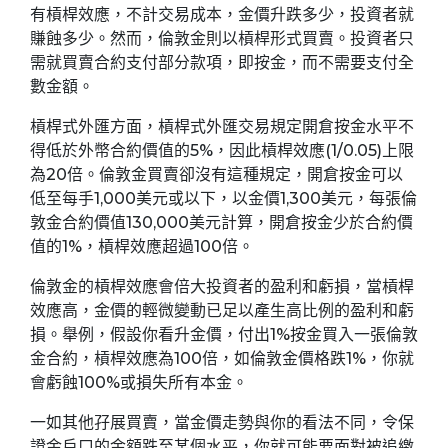
有槓桿效應，不計交易成本，金價升跌多少，投資者就
賺蝕多少。然而，倫敦金則以槓桿形式買賣。投資者只
需就買賣合約支付部分款項，即按金，而不需要支付全
數金額。
槓桿式外匯方面，槓桿式外匯交易規定開倉按金水平不
得低於外幣合約價值的5%，因此槓桿效應(1/0.05)上限
為20倍。倫敦金買賣卻沒有這種規定，開倉按金可以
低至每手1,000美元或以下，以金價1,300美元，每張倫
敦金合約價值130,000美元計算，開倉按金少於合約價
值的1%，槓桿效應超過100倍。
倫敦金的槓桿效應會倍大投資者的盈利和虧損，當槓桿
效應高，金價的輕微變動已足以產生高比例的盈利和虧
損。舉例，假設你看升金價，付出1%按金買入一張倫敦
金合約，槓桿效應為100倍，如倫敦金價格跌1%，你就
會虧蝕100%或損失所有本金。
一如其他孖展買賣，當金價走勢與你的看法不同，令保
證金戶口的金額跌至某個水平，你就可能要面對被追繳