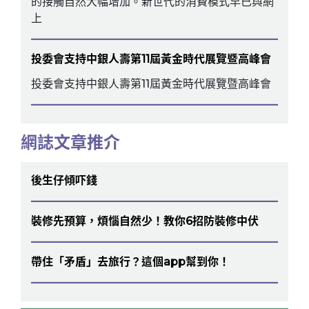
的接觸自然大幅增加。新世代的消費模式早已與網
上
投委會支持中銀人壽第11屆黃金時代展覽暨高峰會
投委會支持中銀人壽第11屆黃金時代展覽暨高峰會
網誌文章推介
後生仔傾吓錢
裝修先預算，煩惱自然少！教你6招防裝修中伏
帶住「矛盾」去旅行？這個app幫到你！