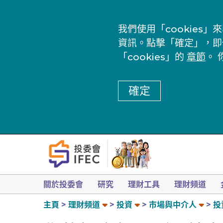
我們使用「cookie
資訊。點擊「確定」，即
「cookies」的
章節
。 
確定
關於投委會
研究
理財工具
理財頻道
主頁
理財頻道
投資
市場與中介人
投