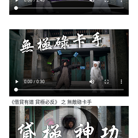
《借貸有道 貸極必反》 之 無敵碌卡手