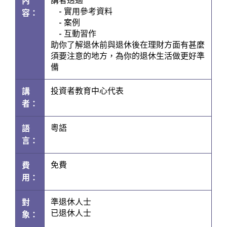
講者透過
內
- 實用參考資料
容：
- 案例
- 互動習作
助你了解退休前與退休後在理財方面有甚麼
須要注意的地方，為你的退休生活做更好準
備
投資者教育中心代表
講
者：
粵語
語
言：
免費
費
用：
準退休人士
對
已退休人士
象：