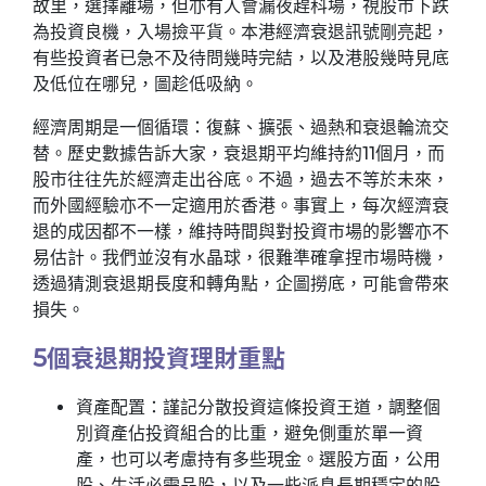
故里，選擇離場，但亦有人會漏夜趕科場，視股市下跌
為投資良機，入場撿平貨。本港經濟衰退訊號剛亮起，
有些投資者已急不及待問幾時完結，以及港股幾時見底
及低位在哪兒，圖趁低吸納。
經濟周期是一個循環：復蘇、擴張、過熱和衰退輪流交
替。歷史數據告訴大家，衰退期平均維持約11個月，而
股市往往先於經濟走出谷底。不過，過去不等於未來，
而外國經驗亦不一定適用於香港。事實上，每次經濟衰
退的成因都不一樣，維持時間與對投資市場的影響亦不
易估計。我們並沒有水晶球，很難準確拿捏市場時機，
透過猜測衰退期長度和轉角點，企圖撈底，可能會帶來
損失。
5個衰退期投資理財重點
資產配置：謹記分散投資這條投資王道，調整個
別資產佔投資組合的比重，避免側重於單一資
產，也可以考慮持有多些現金。選股方面，公用
股、生活必需品股，以及一些派息長期穩定的股