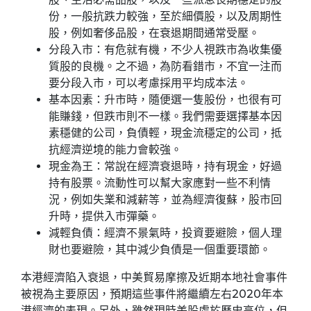
份，一般抗跌力較強，至於細價股，以及周期性
股，例如奢侈品股，在衰退期間通常受壓。
分段入市：有危就有機，不少人視跌市為收集優
質股的良機。之不過，為防看錯市，不宜一注而
要分段入市，可以考慮採用平均成本法。
基本因素：升市時，隨便選一隻股份，也很有可
能賺錢，但跌市則不一樣。我們需要選擇基本因
素穩健的公司，負債輕，現金流穩定的公司，抵
抗經濟逆境的能力會較強。
現金為王：常說在經濟衰退時，持有現金，好過
持有股票。流動性可以幫大家應對一些不利情
況，例如失業和減薪等，並為經濟復蘇，股市回
升時，提供入市彈藥。
減輕負債：經濟不景氣時，投資要避險，個人理
財也要避險，其中減少負債是一個重要環節。
本港經濟陷入衰退，中美貿易摩擦及近期本地社會事件
被視為主要原因，預期這些事件將繼續左右2020年本
港經濟的表現。另外，雖然現時美股處於歷史高位，但