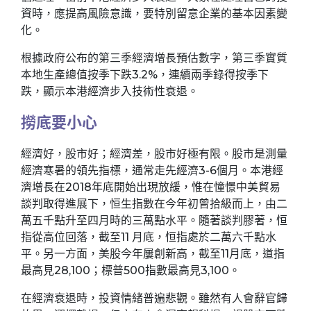
資時，應提高風險意識，要特別留意企業的基本因素變
化。
根據政府公布的第三季經濟增長預估數字，第三季實質
本地生產總值按季下跌3.2%，連續兩季錄得按季下
跌，顯示本港經濟步入技術性衰退。
撈底要小心
經濟好，股市好；經濟差，股市好極有限。股市是測量
經濟寒暑的領先指標，通常走先經濟3-6個月。本港經
濟增長在2018年底開始出現放緩，惟在憧憬中美貿易
談判取得進展下，恒生指數在今年初曾拾級而上，由二
萬五千點升至四月時的三萬點水平。隨著談判膠著，恒
指從高位回落，截至11 月底，恒指處於二萬六千點水
平。另一方面，美股今年屢創新高，截至11月底，道指
最高見28,100；標普500指數最高見3,100。
在經濟衰退時，投資情緒普遍悲觀。雖然有人會辭官歸