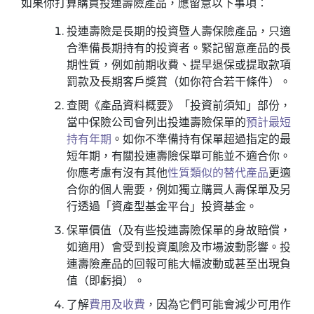
如果你打算購買投連壽險產品，應留意以下事項：
投連壽險是長期的投資暨人壽保險產品，只適
合準備長期持有的投資者。緊記留意產品的長
期性質，例如前期收費、提早退保或提取款項
罰款及長期客戶獎賞（如你符合若干條件）。
查閱《產品資料概要》「投資前須知」部份，
當中保險公司會列出投連壽險保單的
預計最短
持有年期
。如你不準備持有保單超過指定的最
短年期，有關投連壽險保單可能並不適合你。
你應考慮有沒有其他
性質類似的替代產品
更適
合你的個人需要，例如獨立購買人壽保單及另
行透過「資產型基金平台」投資基金。
保單價值（及有些投連壽險保單的身故賠償，
如適用）會受到投資風險及巿場波動影響。投
連壽險產品的回報可能大幅波動或甚至出現負
值（即虧損）。
了解
費用及收費
，因為它們可能會減少可用作