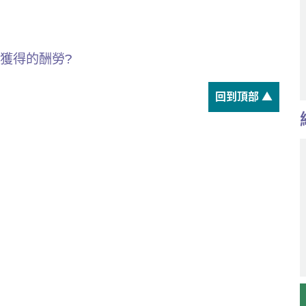
單獲得的酬勞?
回到頂部 ▲