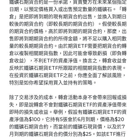
鐵礦石期貨合約是一份承諾，買賣雙方在未來某個指定
日期，以預定價格買入或出售預定數量的鐵礦石。「轉
倉」是把即將到期的現有期貨合約出售，並換入到期日
較後的期貨合約（即較長期的期貨合約）。假使較長期
的期貨合約價格，高於即將到期的期貨合約，那麼，出
售即將到期期貨合約的所得金額，將不足以購入相同數
量的較長期期貨合約。由於期貨ETF需要把期貨合約轉
倉以複製相關期貨指數，因此可能會導致虧損（即負轉
倉收益），不利ETF的資產淨值。換言之，轉倉收益會
反映於鐵礦石期貨ETF所跟蹤的相關期貨指數的表現。
在投資於鐵礦石期貨ETF之前，你應全面了解該風險，
特別是如你希望採用買入並持有的策略。
除了交易涉及的成本，轉倉活動本身不會帶來回報或損
失，即是說轉倉不會對鐵礦石期貨ETF的資產淨值帶來
即時的損失或收益。舉例，假設有鐵礦石期貨ETF的資
產淨值為$100，它持有5張會於6月到期，價格為$20
的鐵礦石期貨合約，而當前的鐵礦石現貨價，以及於7
月到期的鐵礦石期貨合約價分別為$25。如該ETF進行