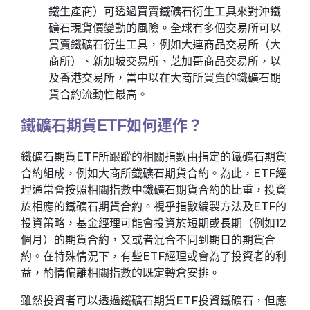
鐵生產商）可透過買賣鐵礦石衍生工具來對沖鐵
礦石現貨價變動的風險。全球有多個交易所可以
買賣鐵礦石衍生工具，例如大連商品交易所（大
商所）、新加坡交易所、芝加哥商品交易所，以
及香港交易所，當中以在大商所買賣的鐵礦石期
貨合約流動性最高。
鐵礦石期貨ETF如何運作？
鐵礦石期貨ETF所跟蹤的相關指數由指定的鐡礦石期貨
合約組成，例如大商所鐡礦石期貨合約。為此，ETF經
理通常會按照相關指數中鐵礦石期貨合約的比重，投資
於相應的鐵礦石期貨合約。視乎指數編製方法及ETF的
投資策略，基金經理可能會投資於短期或長期（例如12
個月）的期貨合約，又或者混合不同到期日的期貨合
約。在特殊情況下，有些ETF經理或會為了投資者的利
益，酌情偏離相關指數的既定轉倉安排。
雖然投資者可以透過鐵礦石期貨ETF投資鐵礦石，但應