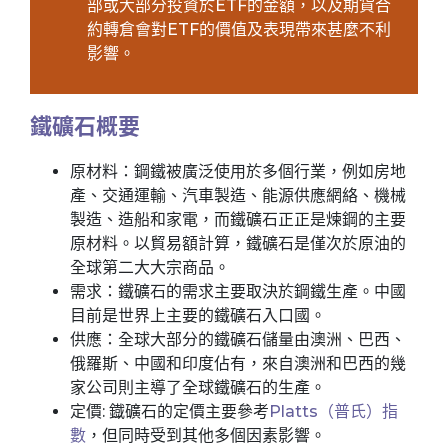
部或大部分投資於ETF的金額，以及期貨合
約轉倉會對ETF的價值及表現帶來甚麼不利
影響。
鐵礦石概要
原材料：鋼鐵被廣泛使用於多個行業，例如房地
產、交通運輸、汽車製造、能源供應網絡、機械
製造、造船和家電，而鐵礦石正正是煉鋼的主要
原材料。以貿易額計算，鐵礦石是僅次於原油的
全球第二大大宗商品。
需求：鐵礦石的需求主要取決於鋼鐵生產。中國
目前是世界上主要的鐵礦石入口國。
供應：全球大部分的鐵礦石儲量由澳洲、巴西、
俄羅斯、中國和印度佔有，來自澳洲和巴西的幾
家公司則主導了全球鐵礦石的生產。
定價: 鐡礦石的定價主要參考
Platts（普氏）指
數
，但同時受到其他多個因素影響。