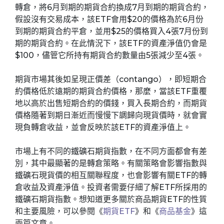
轉倉，將6月到期的期貨合約換成7月到期的期貨合約，
假設沒有交易成本，該ETF會用$20的價格為於6月份
到期的期貨合約平倉，並用$25的價格買入4張7月份到
期的期貨合約。在此情況下，該ETF的資產淨值仍會是
$100，儘管它所持有期貨合約數量由5張減少至4張。
期貨市場其後如呈現正價差（contango），即短期合
約價格低於遠期的期貨合約價格，那麼，當該ETF重覆
地以高於出售短期合約的價錢，買入長期合約，而期貨
價格隨著到期日漸近而慢慢下調歸向現貨價時，就會實
現負轉倉收益，並會反映於該ETF的資產淨值上。
市場上有不同的鐵礦石期貨指數，在不同方面都會有差
別，其中最顯著的是轉倉策略。有關策略會影響指數與
鐵礦石現貨價的相互關聯程度，也會影響有關ETF的轉
倉收益及資產淨值。投資者需要仔細了解ETF所採用的
鐵礦石期貨指數。想知道更多關於商品期貨ETF的性質
和主要風險，可以參閱《
期貨ETF
》和《
商品基金
》這
兩篇文章。