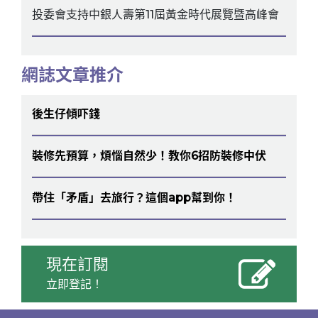
投委會支持中銀人壽第11屆黃金時代展覽暨高峰會
網誌文章推介
後生仔傾吓錢
裝修先預算，煩惱自然少！教你6招防裝修中伏
帶住「矛盾」去旅行？這個app幫到你！
現在訂閱
立即登記！